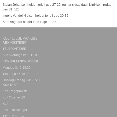
Stefan Johansen holder ferie i uge 27-29, og har sidste dag i klinikken fredag
den 31.7.26
Ingelis Vendel Nielsen holder ferie i uge 30-32
Sara Aagaard holder ferie i uge 30-32
KOLT LÆGEPRAKSIS
ÅBNINGSTIDER
TELEFONTIDER
Alle hverdage 8:00-12.00
KONSULTATIONSTIDER
Mandag 8:45-15:00
Tirsdag 8:45-16:00
Onsdag-Fredag 8:45-15:00
KONTAKT
Kolt Lægepraksis
Kolt Østervej 29
Kolt
8361 Hasselager
Tlf: 86 28 31 62